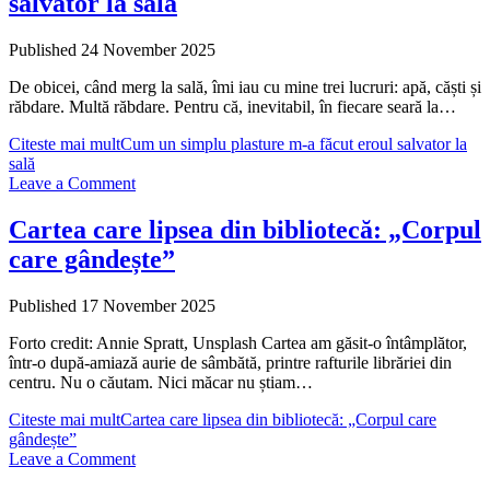
salvator la sală
Published 24 November 2025
De obicei, când merg la sală, îmi iau cu mine trei lucruri: apă, căști și
răbdare. Multă răbdare. Pentru că, inevitabil, în fiecare seară la…
Citeste mai mult
Cum un simplu plasture m-a făcut eroul salvator la
sală
Leave a Comment
Cartea care lipsea din bibliotecă: „Corpul
care gândește”
Published 17 November 2025
Forto credit: Annie Spratt, Unsplash Cartea am găsit-o întâmplător,
într-o după-amiază aurie de sâmbătă, printre rafturile librăriei din
centru. Nu o căutam. Nici măcar nu știam…
Citeste mai mult
Cartea care lipsea din bibliotecă: „Corpul care
gândește”
Leave a Comment