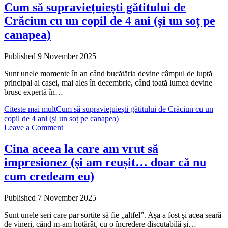
Cum să supraviețuiești gătitului de
Crăciun cu un copil de 4 ani (și un soț pe
canapea)
Published 9 November 2025
Sunt unele momente în an când bucătăria devine câmpul de luptă
principal al casei, mai ales în decembrie, când toată lumea devine
brusc expertă în…
Citeste mai mult
Cum să supraviețuiești gătitului de Crăciun cu un
copil de 4 ani (și un soț pe canapea)
Leave a Comment
Cina aceea la care am vrut să
impresionez (și am reușit… doar că nu
cum credeam eu)
Published 7 November 2025
Sunt unele seri care par sortite să fie „altfel”. Așa a fost și acea seară
de vineri, când m-am hotărât, cu o încredere discutabilă și…