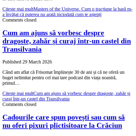
Citeste mai mult
Masters of the Universe. Cum o tracțiune la bară m-
a învățat că puterea nu arată niciodată cum te aștepți
Comments closed
Cum am ajuns să vorbesc despre
dragoste, zahăr și curaj într-un castel din
Transilvania
Published 29 March 2026
Când am aflat că Frisomat împlinește 30 de ani și că ne oferă un
buget nelimitat pentru cel mai tare podcast din viața noastră,
primul…
Citeste mai mult
Cum am ajuns să vorbesc despre dragoste, zahăr și
curaj într-un castel din Transilvania
Comments closed
Cadourile care spun povești sau cum să
nu oferi pixuri plictisitoare la Crăciun