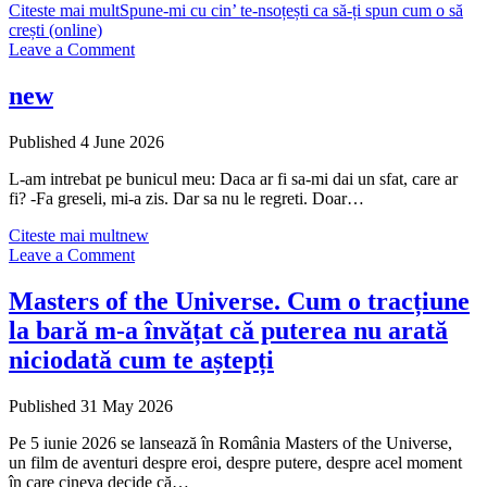
Citeste mai mult
Spune-mi cu cin’ te-nsoțești ca să-ți spun cum o să
crești (online)
Leave a Comment
new
Published 4 June 2026
L-am intrebat pe bunicul meu: Daca ar fi sa-mi dai un sfat, care ar
fi? -Fa greseli, mi-a zis. Dar sa nu le regreti. Doar…
Citeste mai mult
new
Leave a Comment
Masters of the Universe. Cum o tracțiune
la bară m-a învățat că puterea nu arată
niciodată cum te aștepți
Published 31 May 2026
Pe 5 iunie 2026 se lansează în România Masters of the Universe,
un film de aventuri despre eroi, despre putere, despre acel moment
în care cineva decide că…