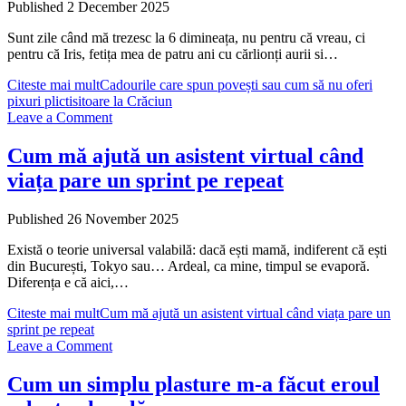
Published 2 December 2025
Sunt zile când mă trezesc la 6 dimineața, nu pentru că vreau, ci
pentru că Iris, fetița mea de patru ani cu cărlionți aurii si…
Citeste mai mult
Cadourile care spun povești sau cum să nu oferi
pixuri plictisitoare la Crăciun
Leave a Comment
Cum mă ajută un asistent virtual când
viața pare un sprint pe repeat
Published 26 November 2025
Există o teorie universal valabilă: dacă ești mamă, indiferent că ești
din București, Tokyo sau… Ardeal, ca mine, timpul se evaporă.
Diferența e că aici,…
Citeste mai mult
Cum mă ajută un asistent virtual când viața pare un
sprint pe repeat
Leave a Comment
Cum un simplu plasture m-a făcut eroul