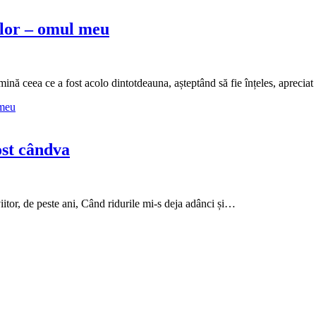
ilor – omul meu
ină ceea ce a fost acolo dintotdeauna, așteptând să fie înțeles, apreciat
 meu
ost cândva
viitor, de peste ani, Când ridurile mi-s deja adânci și…