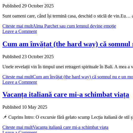
Published 29 October 2025
Sunt oameni care, când își termină casa, deschid o sticlă de vin.Eu…
Citeste mai mult
Alma Parchet sau cum lemnul devine emoție
Leave a Comment
Cum am învățat (the hard way) că somnul 
Published 23 October 2025
Unele revelații vin în timpul unei retrageri spirituale în Bali. A mea 
Citeste mai mult
Cum am învățat (the hard way) că somnul nu e un mo
Leave a Comment
Vacanța italiană care mi-a schimbat viața
Published 10 May 2025
📌 Cuprins Intro: O excursie fără gelato scump Lecția italiană de sti
Citeste mai mult
Vacanța italiană care mi-a schimbat viața
Leave a Comment