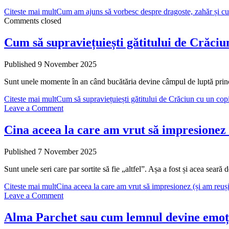
Citeste mai mult
Cum am ajuns să vorbesc despre dragoste, zahăr și cura
Comments closed
Cum să supraviețuiești gătitului de Crăciun
Published 9 November 2025
Sunt unele momente în an când bucătăria devine câmpul de luptă princ
Citeste mai mult
Cum să supraviețuiești gătitului de Crăciun cu un copi
Leave a Comment
Cina aceea la care am vrut să impresionez
Published 7 November 2025
Sunt unele seri care par sortite să fie „altfel”. Așa a fost și acea sear
Citeste mai mult
Cina aceea la care am vrut să impresionez (și am re
Leave a Comment
Alma Parchet sau cum lemnul devine emoț