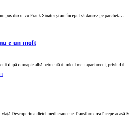
 am pus discul cu Frank Sinatra și am început să dansez pe parchet.…
nu e un moft
a venit după o noapte albă petrecută în micul meu apartament, privind în
ft
l și viață Descoperirea dietei mediteraneene Transformarea începe acasă