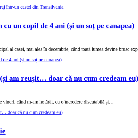
j într-un castel din Transilvania
 cu un copil de 4 ani (și un soț pe canapea)
ipal al casei, mai ales în decembrie, când toată lumea devine brusc ex
l de 4 ani (și un soț pe canapea)
 (și am reușit… doar că nu cum credeam eu
ă de vineri, când m-am hotărât, cu o încredere discutabilă și…
ușit… doar că nu cum credeam eu)
ie