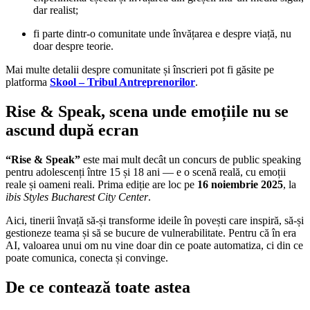
dar realist;
fi parte dintr-o comunitate unde învățarea e despre viață, nu
doar despre teorie.
Mai multe detalii despre comunitate și înscrieri pot fi găsite pe
platforma
Skool – Tribul Antreprenorilor
.
Rise & Speak, scena unde emoțiile nu se
ascund după ecran
“Rise & Speak”
este mai mult decât un concurs de public speaking
pentru adolescenți între 15 și 18 ani — e o scenă reală, cu emoții
reale și oameni reali. Prima ediție are loc pe
16 noiembrie 2025
, la
ibis Styles Bucharest City Center
.
Aici, tinerii învață să-și transforme ideile în povești care inspiră, să-și
gestioneze teama și să se bucure de vulnerabilitate. Pentru că în era
AI, valoarea unui om nu vine doar din ce poate automatiza, ci din ce
poate comunica, conecta și convinge.
De ce contează toate astea