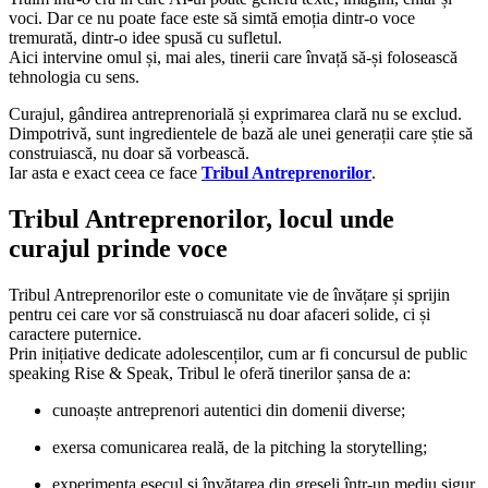
voci. Dar ce nu poate face este să simtă emoția dintr-o voce
tremurată, dintr-o idee spusă cu sufletul.
Aici intervine omul și, mai ales, tinerii care învață să-și folosească
tehnologia cu sens.
Curajul, gândirea antreprenorială și exprimarea clară nu se exclud.
Dimpotrivă, sunt ingredientele de bază ale unei generații care știe să
construiască, nu doar să vorbească.
Iar asta e exact ceea ce face
Tribul Antreprenorilor
.
Tribul Antreprenorilor, locul unde
curajul prinde voce
Tribul Antreprenorilor este o comunitate vie de învățare și sprijin
pentru cei care vor să construiască nu doar afaceri solide, ci și
caractere puternice.
Prin inițiative dedicate adolescenților, cum ar fi concursul de public
speaking Rise & Speak, Tribul le oferă tinerilor șansa de a:
cunoaște antreprenori autentici din domenii diverse;
exersa comunicarea reală, de la pitching la storytelling;
experimenta eșecul și învățarea din greșeli într-un mediu sigur,