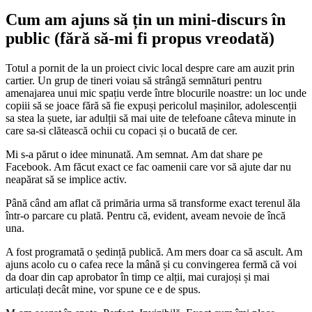
Cum am ajuns să țin un mini-discurs în
public (fără să-mi fi propus vreodată)
Totul a pornit de la un proiect civic local despre care am auzit prin
cartier. Un grup de tineri voiau să strângă semnături pentru
amenajarea unui mic spațiu verde între blocurile noastre: un loc unde
copiii să se joace fără să fie expuși pericolul mașinilor, adolescenții
sa stea la șuete, iar adulții să mai uite de telefoane câteva minute in
care sa-si clătească ochii cu copaci și o bucată de cer.
Mi s-a părut o idee minunată. Am semnat. Am dat share pe
Facebook. Am făcut exact ce fac oamenii care vor să ajute dar nu
neapărat să se implice activ.
Până când am aflat că primăria urma să transforme exact terenul ăla
într-o parcare cu plată. Pentru că, evident, aveam nevoie de încă
una.
A fost programată o ședință publică. Am mers doar ca să ascult. Am
ajuns acolo cu o cafea rece la mână și cu convingerea fermă că voi
da doar din cap aprobator în timp ce alții, mai curajoși și mai
articulați decât mine, vor spune ce e de spus.