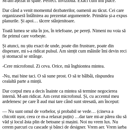
M-am așezat în spate. Perfect. Invizibilă. Exact cum îmi place.
Dar când a venit momentul dezbaterilor, oamenii au tăcut. Cei care
organizaseră întâlnirea au prezentat argumentele. Primăria și-a expus
planurile. Și apoi… tăcere stânjenitoare.
Toată lumea se uita în jos, în telefoane, pe pereți. Nimeni nu voia să
fie primul care vorbește.
Și atunci, nu știu exact de unde, poate din frustrare, poate din
disperare, mi s-a ridicat pulsul. Am simțit cum mâinile îmi devin reci
și stomacul se strânge.
-Cere microfonul. Zi ceva. Orice, mă înghiontea mintea.
-Nu, mai bine taci. O să sune prost. O să te bâlbâi, răspundea
cealaltă parte a minții.
Dar corpul meu a decis înainte ca mintea să termine negocierea
internă. M-am ridicat. Am cerut microfonul. Și, cu accentul meu
ardelenesc pe care îl aud mai tare când sunt stresată, am început:
— Nu sunt omul de vorbelor, și probabil se vede… (cineva a
chicotit ușor, ceea ce m-a relaxat puțin) …dar tare mi-ar părea rău să
văd și locul ăsta plin de betoane și mașini. Noi nu vrem lux. Nu
cerem parcuri cu cascade și bănci de designer. Vrem aer. Vrem iarba