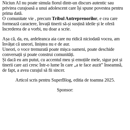
Niciun AI nu poate simula fiorul dintr-un discurs autentic sau
privirea curajoasă a unui adolescent care își spune povestea pentru
prima dată.
O comunitate vie , precum
Tribul Antreprenorilor
, e cea care
formează caractere, învață tinerii să-și susțină ideile și le oferă
încrederea de a vorbi, nu doar a scrie.
Așa că, da, eu, ardeleanca aia care nu ridică niciodată vocea, am
învățat că uneori, liniștea nu e de aur.
Uneori, o voce tremurată poate mișca oameni, poate deschide
conversații și poate construi comunități.
Și dacă eu am putut, cu accentul meu și emoțiile mele, sigur pot și
tinerii care azi cresc într-o lume în care „a te face auzit” înseamnă,
de fapt, a avea curajul să fii sincer.
Articol scris pentru SuperBlog, editia de toamna 2025.
Sponsor: