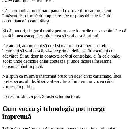
exact
când îți e cel mai frică.
Că a comunica nu e doar apanajul extroverților sau un talent
înnăscut. E o formă de implicare. De responsabilitate față de
comunitatea în care trăiești.
Și că, uneori, singurul motiv pentru care lucrurile nu se schimbă e că
toată lumea așteaptă ca altcineva să vorbească primul.
De atunci, am început să cred și mai mult că tinerii ar trebui
încurajați să vorbească, să-și exprime ideile, să fie ascultați cu
adevărat. Și nu doar în contexte
safe
și controlate, ci în cele reale,
acolo unde deciziile chiar contează și unde tăcerea înseamnă
consimțământ implicit.
Nu spun că m-am transformat brusc un lider civic carismatic. Încă
prefer să ascult decât să vorbesc. Încă îmi tremură vocea când
vorbesc în public.
Dar acum știu că pot. Și asta schimbă totul.
Cum vocea și tehnologia pot merge
împreună
Trăim într-o eră în care AI-ul poate genera texte, imagini, chiar și