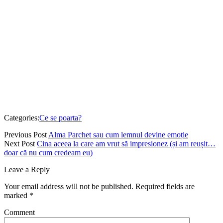
NU RATA ULTIMELE ARTICOLE
Email
Enter your email
address
INSCRIE-TE
Categories:
Ce se poarta?
Previous Post
Alma Parchet sau cum lemnul devine emoție
Next Post
Cina aceea la care am vrut să impresionez (și am reușit…
doar că nu cum credeam eu)
Leave a Reply
Your email address will not be published.
Required fields are
marked
*
Comment