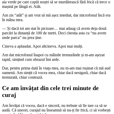
aia verde pe care copiii noștri să se murdărească fără frică că trece o
mașină pe lângă ei. Atât.
Am zis “atât” și am vrut să mă așez imediat, dar microfonul încă era
în mâna mea.
— Și dacă tot am stat în picioare… mai adaug că avem deja două
parcări la distanță de 100 de metri. Deci chestia asta cu “nu avem
unde parca” nu prea ține.
Cineva a aplaudat. Apoi altcineva. Apoi mai mulți.
Am dat microfonul înapoi cu mâinile tremurânde și m-am așezat
rapid, simțind cum obrazul îmi arde.
Dar, pentru prima dată în viața mea, nu m-am mai rușinat că mă aud
oamenii. Am simțit că vocea mea, chiar dacă nesigură, chiar dacă
tremurată, chiar contează.
Ce am învățat din cele trei minute de
curaj
Am învățat că vocea, dacă e sinceră, nu trebuie să fie tare ca să se
audă. Că uneori, curajul nu înseamnă să nu-ți fie frică, ci să vorbești