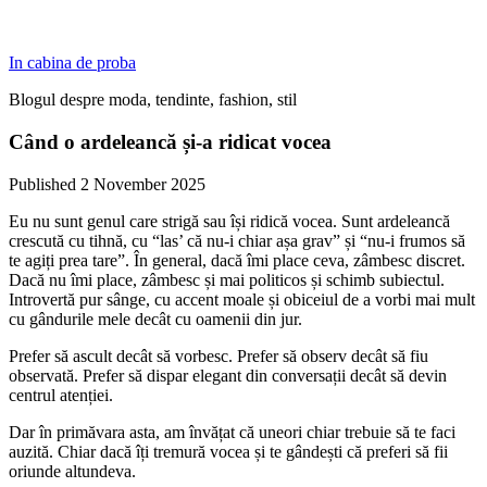
In cabina de proba
Blogul despre moda, tendinte, fashion, stil
Când o ardeleancă și-a ridicat vocea
Published 2 November 2025
Eu nu sunt genul care strigă sau își ridică vocea. Sunt ardeleancă
crescută cu tihnă, cu “las’ că nu-i chiar așa grav” și “nu-i frumos să
te agiți prea tare”. În general, dacă îmi place ceva, zâmbesc discret.
Dacă nu îmi place, zâmbesc și mai politicos și schimb subiectul.
Introvertă pur sânge, cu accent moale și obiceiul de a vorbi mai mult
cu gândurile mele decât cu oamenii din jur.
Prefer să ascult decât să vorbesc. Prefer să observ decât să fiu
observată. Prefer să dispar elegant din conversații decât să devin
centrul atenției.
Dar în primăvara asta, am învățat că uneori chiar trebuie să te faci
auzită. Chiar dacă îți tremură vocea și te gândești că preferi să fii
oriunde altundeva.